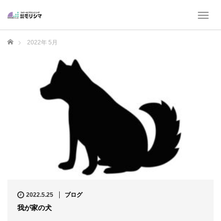
T
o
g
ホーム
2022年 5月
g
l
e
n
a
v
i
g
a
t
i
o
n
2022.5.25
ブログ
我が家の犬