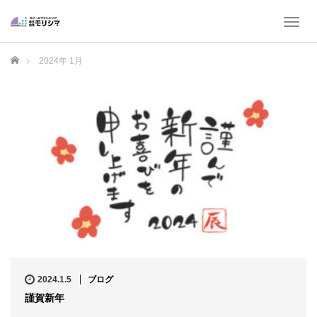
T
o
g
ホーム
2024年 1月
g
l
e
n
a
v
i
g
a
t
i
o
n
2024.1.5
ブログ
謹賀新年