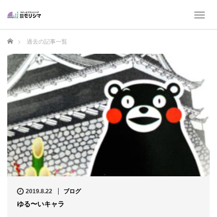
T
o
g
ホーム
過去の記事一覧
g
l
e
n
a
v
i
g
a
t
i
o
n
2019.8.22
ブログ
ゆる〜いキャラ