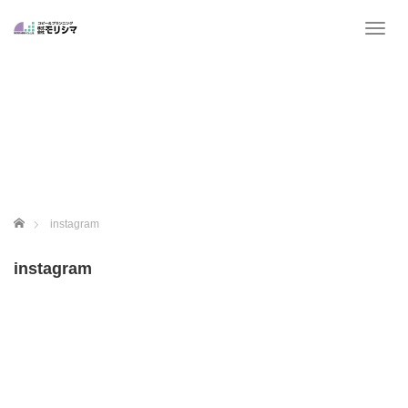
T
o
g
g
l
e
n
a
v
i
g
ホーム
instagram
a
t
instagram
i
o
n