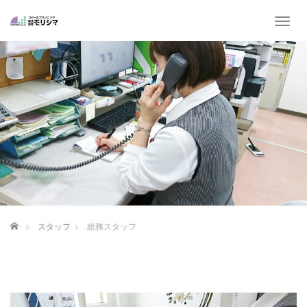
T
o
g
g
l
e
n
a
v
i
g
a
t
i
o
ホーム
スタッフ
総務スタッフ
n