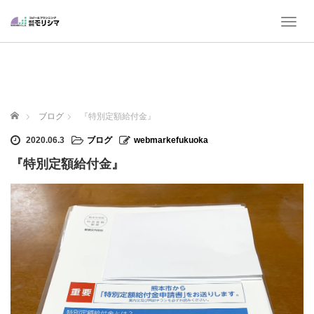
T
o
g
g
l
e
n
ホーム
ブログ
『特別定額給付金』
a
v
2020.06.3
ブログ
webmarkefukuoka
i
『特別定額給付金』
g
a
t
i
o
n