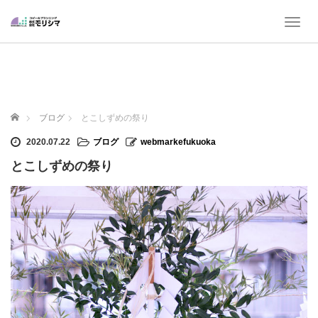
T
o
g
g
l
e
n
ホーム
ブログ
とこしずめの祭り
a
v
2020.07.22
ブログ
webmarkefukuoka
i
とこしずめの祭り
g
a
t
i
o
n