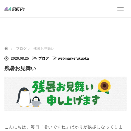
T
o
g
g
l
e
n
ホーム
ブログ
残暑お見舞い
a
v
2020.08.25
ブログ
webmarkefukuoka
i
残暑お見舞い
g
a
t
i
o
n
こんにちは、毎日「暑いですね」ばかりが挨拶になってしま