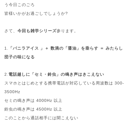
う今日このごろ
皆様いかがお過ごしでしょうか?
さて、
今回も雑学シリーズ
参ります。
1.
「バニラアイス 」＋ 数滴の「醤油」を垂らす ＝ みたらし
団子の味になる
2.
電話越しに「セミ・鈴虫」の鳴き声はきこえない
スマホとはじめとする携帯電話が対応している周波数は 300-
3500Hz
セミの鳴き声は 4000Hz 以上
鈴虫の鳴き声は 4500Hz 以上
このことから通話相手には聞こえない