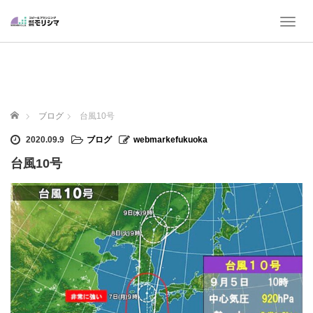
T
o
g
g
l
e
n
ホーム
ブログ
台風10号
a
v
2020.09.9
ブログ
webmarkefukuoka
i
台風10号
g
a
t
i
o
n