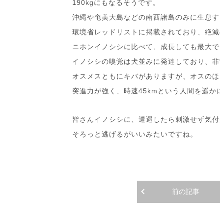
190kgにもなるそうです。
沖縄や奄美大島などの南西諸島のみに生息す
環境省レッドリストに掲載されており、絶滅
ニホンイノシシに比べて、成長しても最大でも
イノシシの嗅覚は犬並みに発達しており、非
オスメスともにキバがありますが、オスのほ
突進力が強く、時速45kmという人間を遥
皆さんイノシシに、遭遇したら刺激せず気付
そろっと逃げるがいいみたいですね。
前の記事