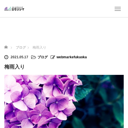
T
o
g
g
l
e
n
ホーム
ブログ
梅雨入り
a
v
2021.05.17
ブログ
webmarkefukuoka
i
梅雨入り
g
a
t
i
o
n