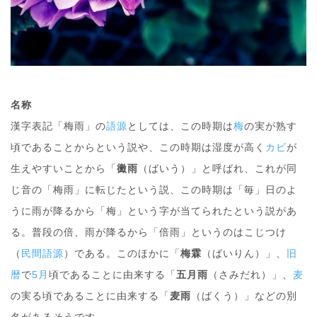
名称
漢字表記「梅雨」の
語源
としては、この時期は
梅
の実が熟す
頃であることからという説や、この時期は湿度が高く
カビ
が
生えやすいことから「
黴雨
（ばいう）」と呼ばれ、これが同
じ音の「梅雨」に転じたという説、この時期は「毎」日のよ
うに雨が降るから「梅」という字が当てられたという説があ
る。普段の倍、雨が降るから「倍雨」というのはこじつけ
（
民間語源
）である。このほかに「
梅霖
（ばいりん）」、
旧
暦
で
5月
頃であることに由来する「
五月雨
（さみだれ）」、
麦
の実る頃であることに由来する「
麦雨
（ばくう）」などの別
名があるそうです。