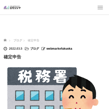
T
o
g
g
l
e
n
ホーム
ブログ
確定申告
a
v
2022.03.5
ブログ
webmarkefukuoka
i
確定申告
g
a
t
i
o
n