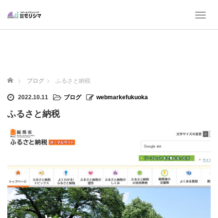
T
o
g
g
l
e
n
ホーム
ブログ
ふるさと納税
a
v
2022.10.11
ブログ
webmarkefukuoka
i
ふるさと納税
g
a
t
i
o
n