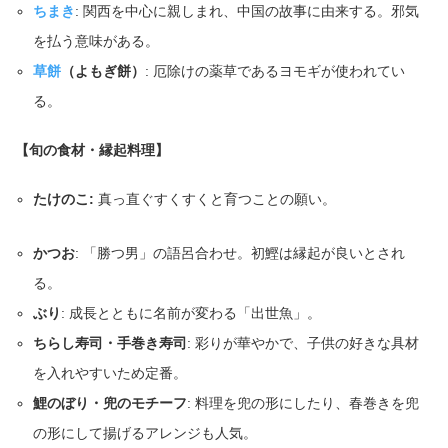
ちまき
: 関西を中心に親しまれ、中国の故事に由来する。邪気
を払う意味がある。
草餅
（よもぎ餅）
: 厄除けの薬草であるヨモギが使われてい
る。
【旬の食材・縁起料理】
たけのこ:
真っ直ぐすくすくと育つことの願い。
かつお
: 「勝つ男」の語呂合わせ。初鰹は縁起が良いとされ
る。
ぶり
: 成長とともに名前が変わる「出世魚」。
ちらし寿司・手巻き寿司
: 彩りが華やかで、子供の好きな具材
を入れやすいため定番。
鯉のぼり・兜のモチーフ
: 料理を兜の形にしたり、春巻きを兜
の形にして揚げるアレンジも人気。