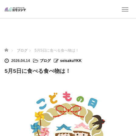
T
o
g
g
l
e
n
ホーム
ブログ
5月5日に食べる食べ物は！
a
v
2026.04.14
ブログ
seisakuYKK
i
5月5日に食べる食べ物は！
g
a
t
i
o
n