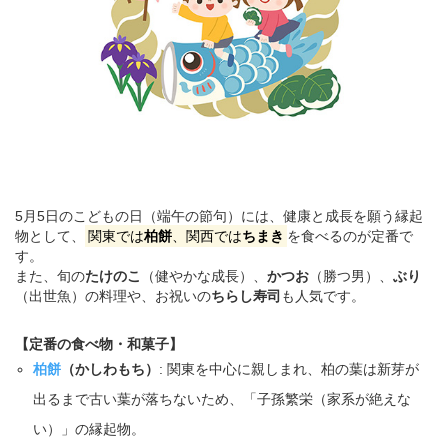
5月5日のこどもの日（端午の節句）には、健康と成長を願う縁起
物として、
関東では
柏餅
、関西では
ちまき
を食べるのが定番で
す。
また、旬の
たけのこ
（健やかな成長）、
かつお
（勝つ男）、
ぶり
（出世魚）の料理や、お祝いの
ちらし寿司
も人気です。
【定番の食べ物・和菓子】
柏餅
（かしわもち）
: 関東を中心に親しまれ、柏の葉は新芽が
出るまで古い葉が落ちないため、「子孫繁栄（家系が絶えな
い）」の縁起物。