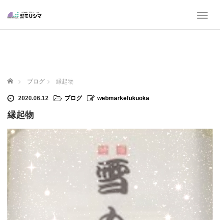
T
o
g
g
l
e
n
ホーム
ブログ
縁起物
a
v
2020.06.12
ブログ
webmarkefukuoka
i
縁起物
g
a
t
i
o
n