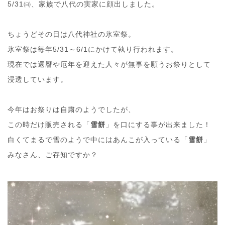
5/31㈰、家族で八代の実家に顔出しました。
ちょうどその日は八代神社の氷室祭。
氷室祭は毎年5/31～6/1にかけて執り行われます。
現在では還暦や厄年を迎えた人々が無事を願うお祭りとして
浸透しています。
今年はお祭りは自粛のようでしたが、
この時だけ販売される「
雪餅
」を口にする事が出来ました！
白くてまるで雪のようで中にはあんこが入っている「
雪餅
」
みなさん、ご存知ですか？