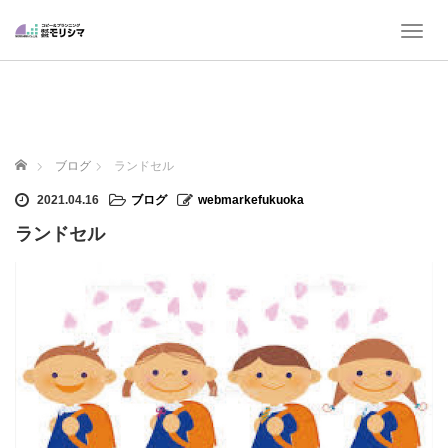
T
o
g
g
l
e
n
ホーム
ブログ
ランドセル
a
v
2021.04.16
ブログ
webmarkefukuoka
i
ランドセル
g
a
t
i
o
n