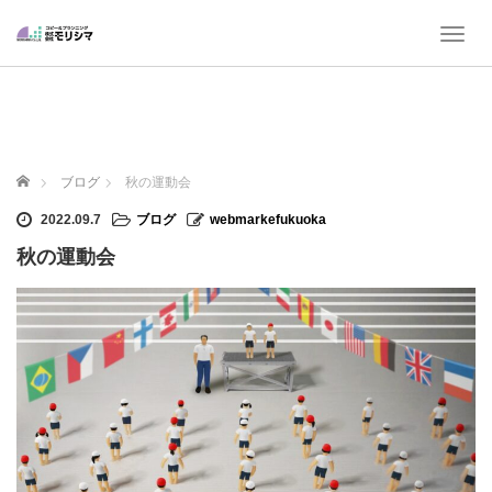
T
o
g
g
l
e
n
ホーム
ブログ
秋の運動会
a
v
2022.09.7
ブログ
webmarkefukuoka
i
秋の運動会
g
a
t
i
o
n