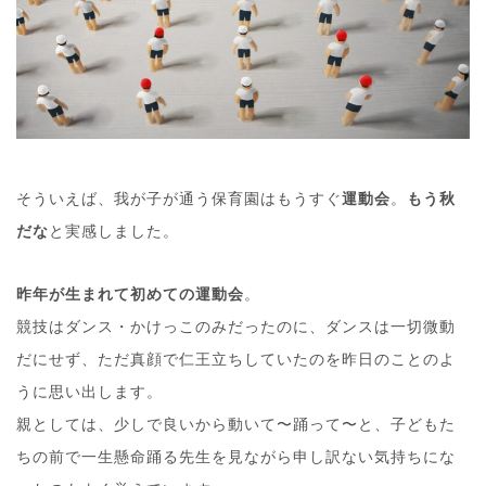
そういえば、我が子が通う保育園はもうすぐ
運動会
。
もう秋
だな
と実感しました。
昨年が生まれて初めての運動会
。
競技はダンス・かけっこのみだったのに、ダンスは一切微動
だにせず、ただ真顔で仁王立ちしていたのを昨日のことのよ
うに思い出します。
親としては、少しで良いから動いて〜踊って〜と、子どもた
ちの前で一生懸命踊る先生を見ながら申し訳ない気持ちにな